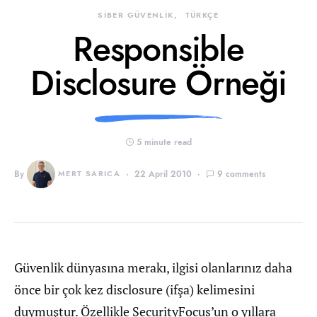
SİBER GÜVENLİK
TÜRKÇE
Responsible
Disclosure Örneği
5 minute read
By
MERT SARICA
22 April 2010
9 comments
Güvenlik dünyasına merakı, ilgisi olanlarınız daha
önce bir çok kez disclosure (ifşa) kelimesini
duymuştur. Özellikle SecurityFocus’un o yıllara