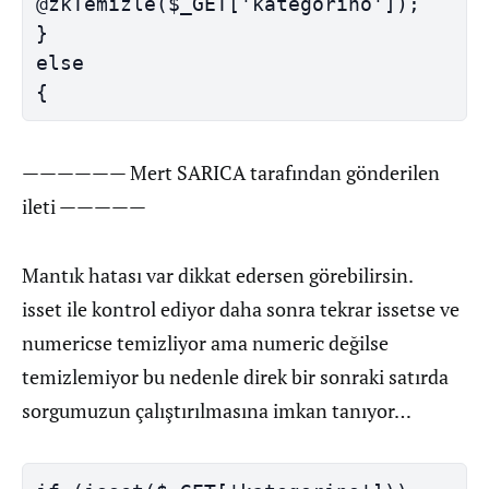
@zkTemizle($_GET['kategorino']);

}

else

{
—————— Mert SARICA tarafından gönderilen
ileti —————
Mantık hatası var dikkat edersen görebilirsin.
isset ile kontrol ediyor daha sonra tekrar issetse ve
numericse temizliyor ama numeric değilse
temizlemiyor bu nedenle direk bir sonraki satırda
sorgumuzun çalıştırılmasına imkan tanıyor…