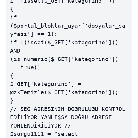
if (isset($_GET['kategorino']))

{

if 
($portal_bloklar_ayar['dosyalar_sa
yfasi'] == 1):

if ((isset($_GET['kategorino'])) 
AND 
(is_numeric($_GET['kategorino']) 
== true))

{

$_GET['kategorino'] = 
@zkTemizle($_GET['kategorino']);

}

// SEO ADRESİNİN DOĞRULUĞU KONTROL 
EDİLİYOR YANLIŞSA DOĞRU ADRESE 
YÖNLENDİRİLİYOR //

$sorgu1111 = "select 