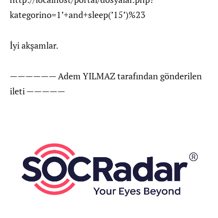
kategorino=1’+and+sleep(’15’)%23
İyi akşamlar.
—————— Adem YILMAZ tarafından gönderilen
ileti —————