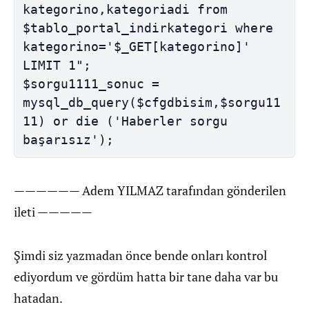
kategorino,kategoriadi from 
$tablo_portal_indirkategori where 
kategorino='$_GET[kategorino]' 
LIMIT 1";

$sorgu1111_sonuc = 
mysql_db_query($cfgdbisim,$sorgu11
11) or die ('Haberler sorgu 
başarısız');
—————— Adem YILMAZ tarafından gönderilen
ileti —————
Şimdi siz yazmadan önce bende onları kontrol
ediyordum ve gördüm hatta bir tane daha var bu
hatadan.