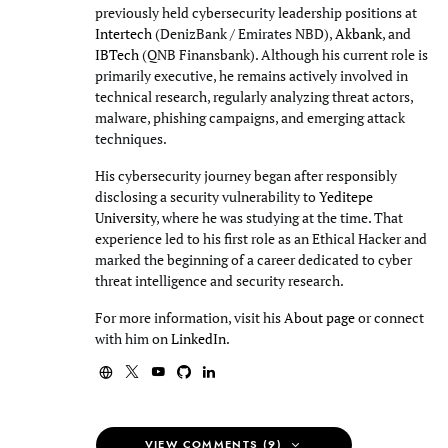
previously held cybersecurity leadership positions at
Intertech
(DenizBank / Emirates NBD),
Akbank
, and
IBTech
(QNB Finansbank). Although his current role is
primarily executive, he remains actively involved in
technical research, regularly analyzing threat actors,
malware, phishing campaigns, and emerging attack
techniques.
His cybersecurity journey began after responsibly
disclosing a security vulnerability to
Yeditepe
University
, where he was studying at the time. That
experience led to his first role as an Ethical Hacker and
marked the beginning of a career dedicated to cyber
threat intelligence and security research.
For more information, visit his
About page
or connect
with him on
LinkedIn
.
VIEW COMMENTS (9)