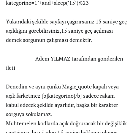
kategorino=1’+and+sleep(’15’)%23
Yukarıdaki şekilde sayfayı çağırırsanız 15 saniye geç
açıldığını görebilirsiniz,15 saniye geç açılması
demek sorgunun çalışması demektir.
—————— Adem YILMAZ tarafından gönderilen
ileti —————
Denedim ve aynı çünkü Magic_quote kapalı veya
açık farketmez [b]kategorino[/b] sadece rakam
kabul edecek şekilde ayarlıdır, başka bir karakter
sorguya sokulamaz.
Muhtemelen kodlarda açık doğruracak bir değişiklik
yaptığınız, bu yüzden 15 saniye bekleme oluyor.