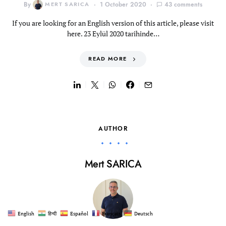
By
MERT SARICA
1 October 2020
43 comments
If you are looking for an English version of this article, please visit
here. 23 Eylül 2020 tarihinde…
READ MORE
AUTHOR
Mert SARICA
English
हिन्दी
Español
Français
Deutsch