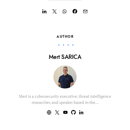
AUTHOR
Mert SARICA
Mert is a cybersecurity executive, threat intelligence
researcher, and speaker based in the…