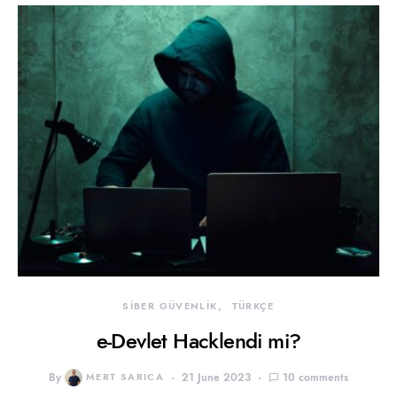
SİBER GÜVENLİK
TÜRKÇE
e-Devlet Hacklendi mi?
By
MERT SARICA
21 June 2023
10 comments