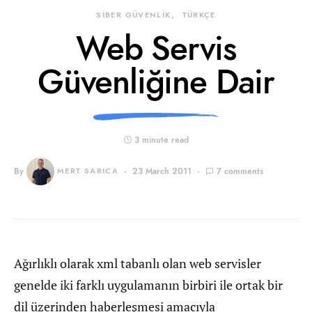
SİBER GÜVENLİK
TÜRKÇE
Web Servis
Güvenliğine Dair
3 minute read
By
MERT SARICA
23 March 2011
7 comments
Ağırlıklı olarak xml tabanlı olan web servisler
genelde iki farklı uygulamanın birbiri ile ortak bir
dil üzerinden haberleşmesi amacıyla