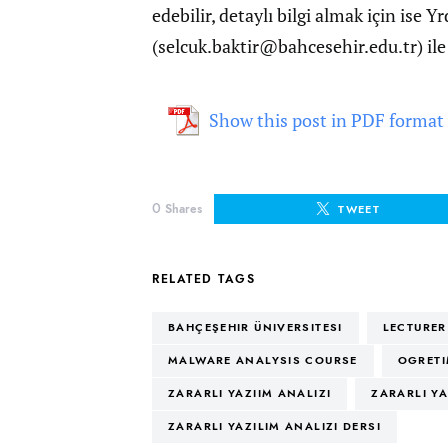
edebilir, detaylı bilgi almak için ise Y
(
selcuk.baktir@bahcesehir.edu.tr
) il
Show this post in PDF format
0
Shares
TWEET
RELATED TAGS
BAHÇEŞEHIR ÜNIVERSITESI
LECTURER
MALWARE ANALYSIS COURSE
OGRETI
ZARARLI YAZIIM ANALIZI
ZARARLI YA
ZARARLI YAZILIM ANALIZI DERSI