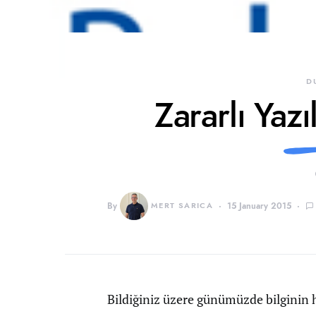
D
Zararlı Yazı
By
MERT SARICA
15 January 2015
Bildiğiniz üzere günümüzde bilginin hı