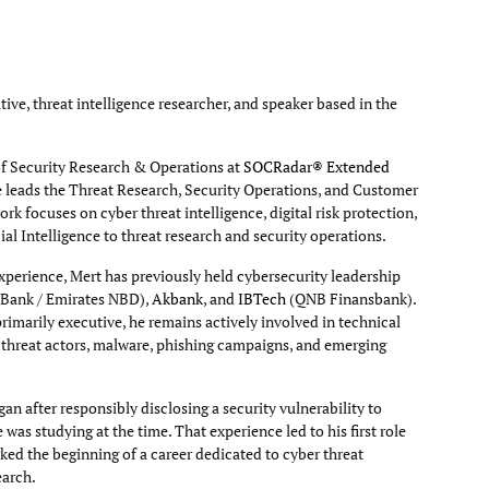
tive, threat intelligence researcher, and speaker based in the
of Security Research & Operations at
SOCRadar® Extended
e leads the Threat Research, Security Operations, and Customer
rk focuses on cyber threat intelligence, digital risk protection,
cial Intelligence to threat research and security operations.
xperience, Mert has previously held cybersecurity leadership
Bank / Emirates NBD),
Akbank
, and
IBTech
(QNB Finansbank).
primarily executive, he remains actively involved in technical
g threat actors, malware, phishing campaigns, and emerging
an after responsibly disclosing a security vulnerability to
e was studying at the time. That experience led to his first role
ked the beginning of a career dedicated to cyber threat
earch.