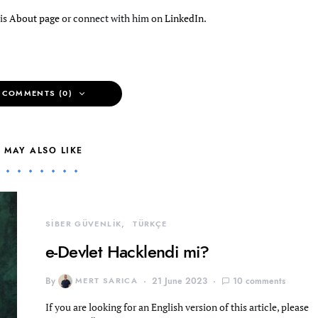
his
About page
or connect with him on
LinkedIn
.
 COMMENTS (0)
 MAY ALSO LIKE
SİBER GÜVENLİK
TÜRKÇE
e-Devlet Hacklendi mi?
By
MERT SARICA
21 June 2023
10 comments
If you are looking for an English version of this article, please