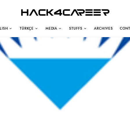
Hack4Career
LISH
TÜRKÇE
MEDIA
STUFFS
ARCHIVES
CONT