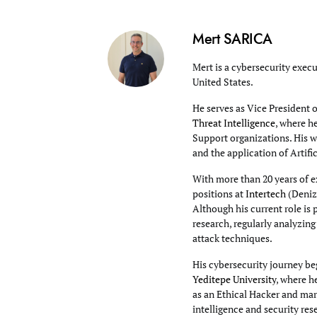
Mert SARICA
Mert is a cybersecurity execu
United States.
He serves as Vice President 
Threat Intelligence
, where h
Support organizations. His wo
and the application of Artifi
With more than 20 years of e
positions at
Intertech
(Deniz
Although his current role is 
research, regularly analyzin
attack techniques.
His cybersecurity journey beg
Yeditepe University
, where h
as an Ethical Hacker and mar
intelligence and security res