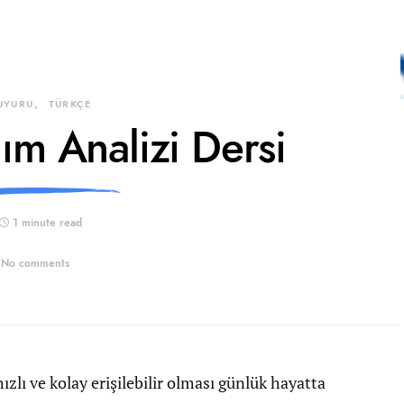
UYURU
TÜRKÇE
lım Analizi Dersi
1 minute read
No comments
zlı ve kolay erişilebilir olması günlük hayatta