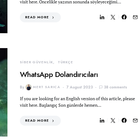
visit here. Öncelikle yazının sonunda söyleyeceğimi…
READ MORE
SİBER GÜVENLİK
TÜRKÇE
WhatsApp Dolandırıcıları
By
MERT SARICA
7 August 2023
38 comments
If you are looking for an English version of this article, please
visit here. Başlangıç Son günlerde hemen…
READ MORE