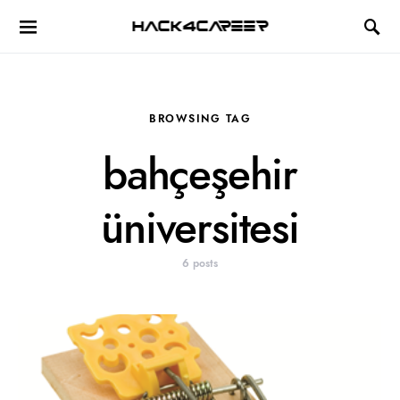
Hack4Career
BROWSING TAG
bahçeşehir
üniversitesi
6 posts