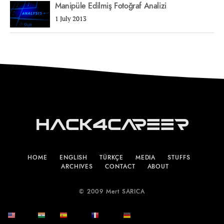
Manipüle Edilmiş Fotoğraf Analizi
1 July 2013
Hack4Career
HOME
ENGLISH
TÜRKÇE
MEDIA
STUFFS
ARCHIVES
CONTACT
ABOUT
© 2009 Mert SARICA
English
हिन्दी
Español
Français
Deutsch