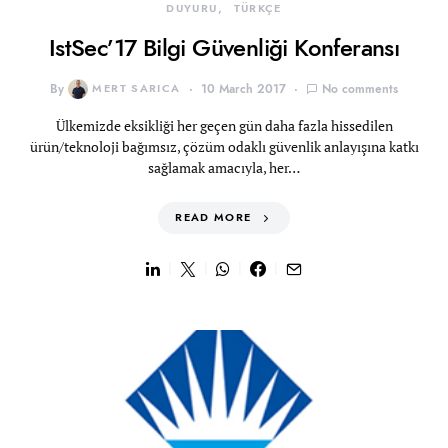
DUYURU
TÜRKÇE
IstSec’17 Bilgi Güvenliği Konferansı
By
MERT SARICA
10 March 2017
No comments
Ülkemizde eksikliği her geçen gün daha fazla hissedilen
ürün/teknoloji bağımsız, çözüm odaklı güvenlik anlayışına katkı
sağlamak amacıyla, her…
READ MORE