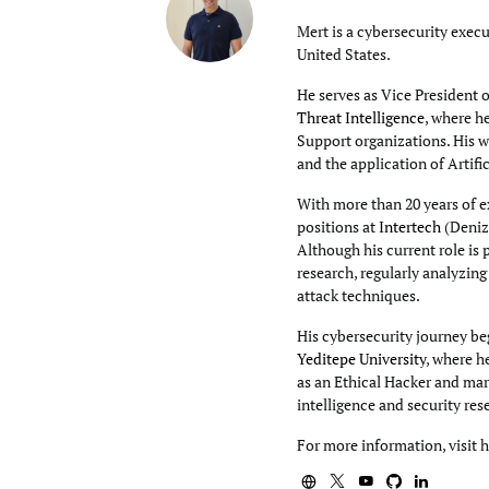
Mert is a cybersecurity execu
United States.
He serves as Vice President 
Threat Intelligence
, where h
Support organizations. His wo
and the application of Artifi
With more than 20 years of e
positions at
Intertech
(Deniz
Although his current role is 
research, regularly analyzin
attack techniques.
His cybersecurity journey beg
Yeditepe University
, where h
as an Ethical Hacker and mar
intelligence and security res
For more information, visit 