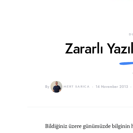
D
Zararlı Yazı
By
MERT SARICA
14 November 2013
Bildiğiniz üzere günümüzde bilginin hı