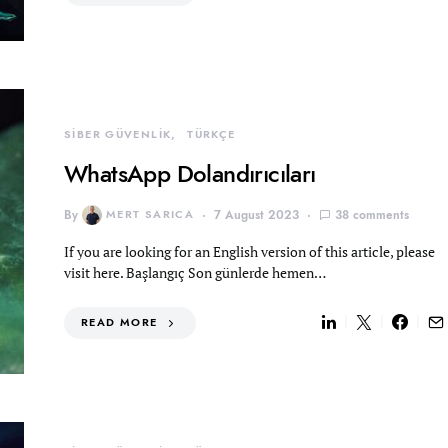
SİBER GÜVENLİK
TÜRKÇE
WhatsApp Dolandırıcıları
By
MERT SARICA
7 August 2023
38 comments
If you are looking for an English version of this article, please
visit here. Başlangıç Son günlerde hemen…
READ MORE