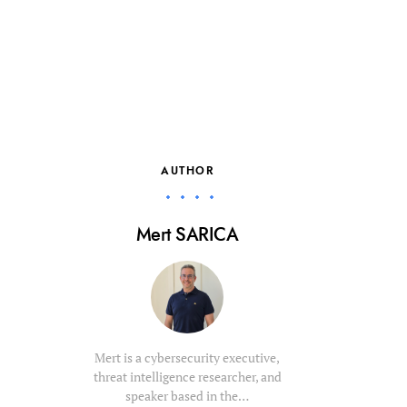
AUTHOR
Mert SARICA
Mert is a cybersecurity executive,
threat intelligence researcher, and
speaker based in the…