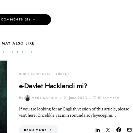
 COMMENTS (5)
 MAY ALSO LIKE
SİBER GÜVENLİK
TÜRKÇE
e-Devlet Hacklendi mi?
By
MERT SARICA
21 June 2023
10 comments
If you are looking for an English version of this article, please
visit here. Öncelikle yazının sonunda söyleyeceğimi…
READ MORE