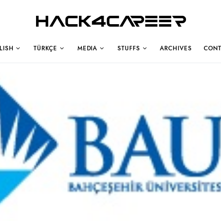
Hack4Career
LISH
TÜRKÇE
MEDIA
STUFFS
ARCHIVES
CONT