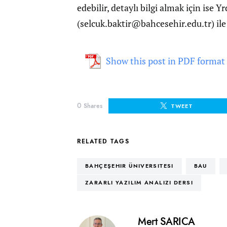
edebilir, detaylı bilgi almak için ise Y
(
selcuk.baktir@bahcesehir.edu.tr
) il
Show this post in PDF format
0
Shares
TWEET
RELATED TAGS
BAHÇEŞEHIR ÜNIVERSITESI
BAU
ZARARLI YAZILIM ANALIZI DERSI
Mert SARICA