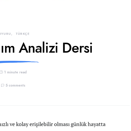
UYURU
TÜRKÇE
lım Analizi Dersi
1 minute read
5 comments
zlı ve kolay erişilebilir olması günlük hayatta