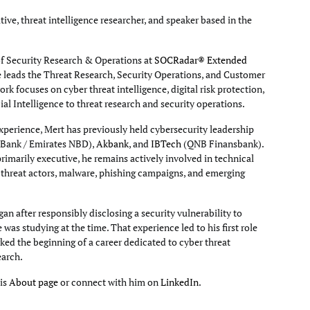
tive, threat intelligence researcher, and speaker based in the
of Security Research & Operations at
SOCRadar® Extended
e leads the Threat Research, Security Operations, and Customer
rk focuses on cyber threat intelligence, digital risk protection,
cial Intelligence to threat research and security operations.
xperience, Mert has previously held cybersecurity leadership
Bank / Emirates NBD),
Akbank
, and
IBTech
(QNB Finansbank).
primarily executive, he remains actively involved in technical
g threat actors, malware, phishing campaigns, and emerging
an after responsibly disclosing a security vulnerability to
e was studying at the time. That experience led to his first role
ked the beginning of a career dedicated to cyber threat
earch.
his
About page
or connect with him on
LinkedIn
.