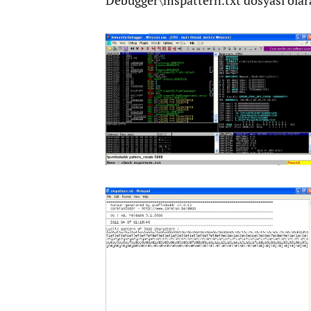
Debugger\mspattern.txt dosyası olara