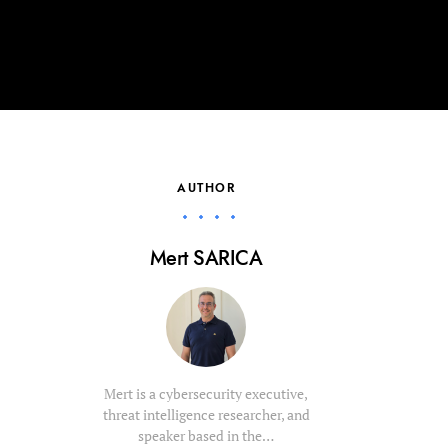
AUTHOR
Mert SARICA
Mert is a cybersecurity executive,
threat intelligence researcher, and
speaker based in the…