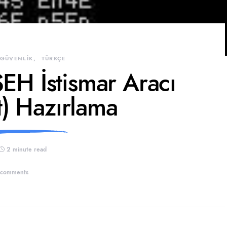
 GÜVENLİK
TÜRKÇE
EH İstismar Aracı
t) Hazırlama
2 minute read
 comments