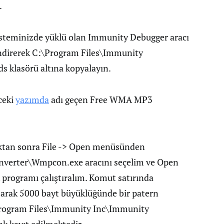
.
isteminizde yüklü olan Immunity Debugger aracı
ndirerek C:\Program Files\Immunity
klasörü altına kopyalayın.
ceki
yazımda
adı geçen Free WMA MP3
ıktan sonra File -> Open menüsünden
verter\Wmpcon.exe aracını seçelim ve Open
programı çalıştıralım. Komut satırında
zarak 5000 bayt büyüklüğünde bir patern
\Program Files\Immunity Inc\Immunity