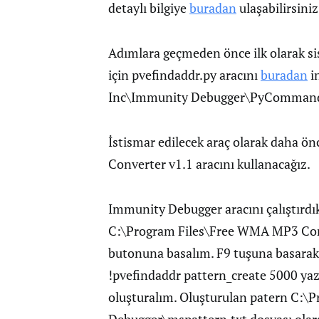
detaylı bilgiye
buradan
ulaşabilirsiniz
Adımlara geçmeden önce ilk olarak s
için pvefindaddr.py aracını
buradan
i
Inc\Immunity Debugger\PyCommands 
İstismar edilecek araç olarak daha ön
Converter v1.1 aracını kullanacağız.
Immunity Debugger aracını çalıştırd
C:\Program Files\Free WMA MP3 Con
butonuna basalım. F9 tuşuna basarak 
!pvefindaddr pattern_create 5000 ya
oluşturalım. Oluşturulan patern C: