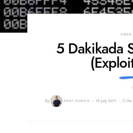
SİBER
5 Dakikada S
(Exploi
By
MERT SARICA
19 July 2011
No