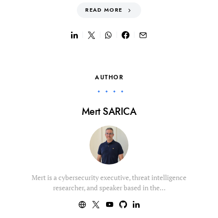
READ MORE
AUTHOR
Mert SARICA
Mert is a cybersecurity executive, threat intelligence
researcher, and speaker based in the…