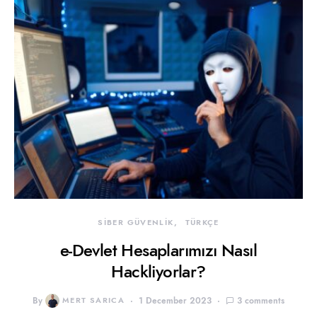
SİBER GÜVENLİK
TÜRKÇE
e-Devlet Hesaplarımızı Nasıl
Hackliyorlar?
By
MERT SARICA
1 December 2023
3 comments