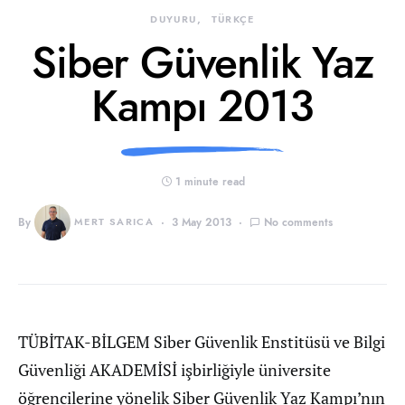
DUYURU
TÜRKÇE
Siber Güvenlik Yaz
Kampı 2013
1 minute read
By
MERT SARICA
3 May 2013
No comments
TÜBİTAK-BİLGEM Siber Güvenlik Enstitüsü ve Bilgi
Güvenliği AKADEMİSİ işbirliğiyle üniversite
öğrencilerine yönelik Siber Güvenlik Yaz Kampı’nın