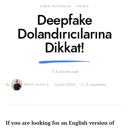
SİBER GÜVENLİK
TÜRKÇE
Deepfake
Dolandırıcılarına
Dikkat!
6 minute read
By
MERT SARICA
3 June 2024
2 comments
If you are looking for an English version of