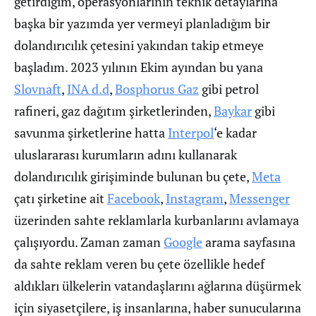
getirdiğim, operasyonlarının teknik detaylarına
başka bir yazımda yer vermeyi planladığım bir
dolandırıcılık çetesini yakından takip etmeye
başladım. 2023 yılının Ekim ayından bu yana
Slovnaft
,
INA d.d
,
Bosphorus Gaz
gibi petrol
rafineri, gaz dağıtım şirketlerinden,
Baykar
gibi
savunma şirketlerine hatta
Interpol
‘e kadar
uluslararası kurumların adını kullanarak
dolandırıcılık girişiminde bulunan bu çete,
Meta
çatı şirketine ait
Facebook
,
Instagram
,
Messenger
üzerinden sahte reklamlarla kurbanlarını avlamaya
çalışıyordu. Zaman zaman
Google
arama sayfasına
da sahte reklam veren bu çete özellikle hedef
aldıkları ülkelerin vatandaşlarını ağlarına düşürmek
için siyasetçilere, iş insanlarına, haber sunucularına