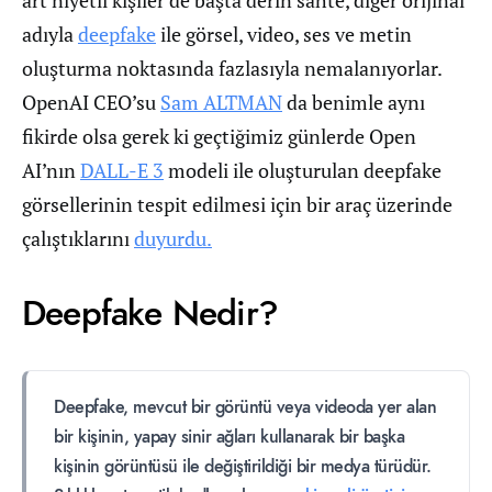
art niyetli kişiler de başta derin sahte, diğer orijinal
adıyla
deepfake
ile görsel, video, ses ve metin
oluşturma noktasında fazlasıyla nemalanıyorlar.
OpenAI CEO’su
Sam ALTMAN
da benimle aynı
fikirde olsa gerek ki geçtiğimiz günlerde Open
AI’nın
DALL-E 3
modeli ile oluşturulan deepfake
görsellerinin tespit edilmesi için bir araç üzerinde
çalıştıklarını
duyurdu.
Deepfake Nedir?
Deepfake, mevcut bir görüntü veya videoda yer alan
bir kişinin, yapay sinir ağları kullanarak bir başka
kişinin görüntüsü ile değiştirildiği bir medya türüdür.