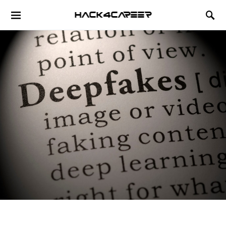
Hack4Career