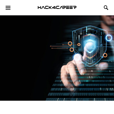
Hack4Career