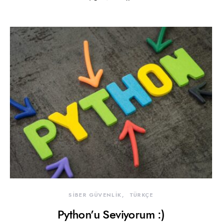
SİBER GÜVENLİK
TÜRKÇE
Python’u Seviyorum :)