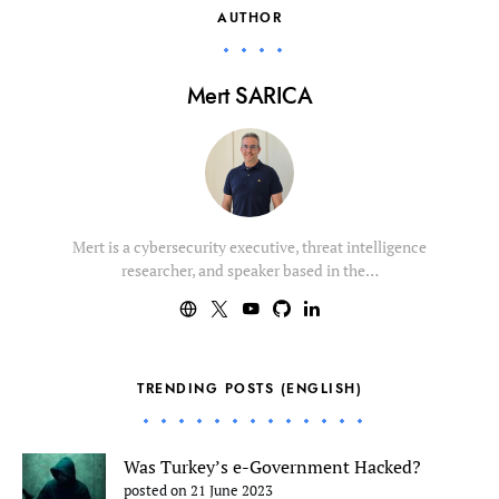
AUTHOR
Mert SARICA
Mert is a cybersecurity executive, threat intelligence
researcher, and speaker based in the…
TRENDING POSTS (ENGLISH)
Was Turkey’s e-Government Hacked?
posted on 21 June 2023