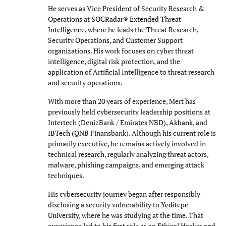
He serves as Vice President of Security Research &
Operations at
SOCRadar® Extended Threat
Intelligence
, where he leads the Threat Research,
Security Operations, and Customer Support
organizations. His work focuses on cyber threat
intelligence, digital risk protection, and the
application of Artificial Intelligence to threat research
and security operations.
With more than 20 years of experience, Mert has
previously held cybersecurity leadership positions at
Intertech
(DenizBank / Emirates NBD),
Akbank
, and
IBTech
(QNB Finansbank). Although his current role is
primarily executive, he remains actively involved in
technical research, regularly analyzing threat actors,
malware, phishing campaigns, and emerging attack
techniques.
His cybersecurity journey began after responsibly
disclosing a security vulnerability to
Yeditepe
University
, where he was studying at the time. That
experience led to his first role as an Ethical Hacker and