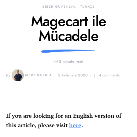
SİBER GÜVENLİK
TÜRKÇE
Magecart ile
Mücadele
2 minute read
By
MERT SARICA
2 February 2020
4 comments
If you are looking for an English version of
this article, please visit
here
.