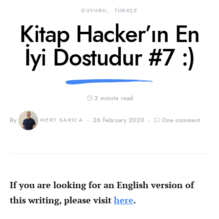
DUYURU
TÜRKÇE
Kitap Hacker’ın En
İyi Dostudur #7 :)
2 minute read
By
MERT SARICA
26 February 2020
One comment
If you are looking for an English version of
this writing, please visit
here
.