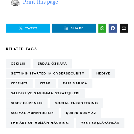
Print this page
TWEET
SHARE
RELATED TAGS
CEKILIS
ERDAL ÖZKAYA
GETTING STARTED IN CYBERSECURITY
HEDIYE
KEEPNET
KITAP
RAIF SARICA
SALDIRI VE SAVUNMA STRATEJILERI
SIBER GÜVENLIK
SOCIAL ENGINEERING
SOSYAL MÜHENDISLIK
ŞÜKRÜ DURMAZ
THE ART OF HUMAN HACKING
YENI BAŞLAYANLAR