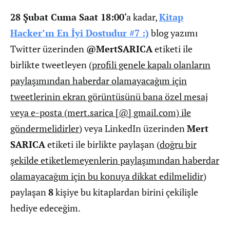
28 Şubat Cuma Saat 18:00
‘a kadar,
Kitap
Hacker’ın En İyi Dostudur #7 :)
blog yazımı
Twitter üzerinden
@MertSARICA
etiketi ile
birlikte tweetleyen (
profili genele kapalı olanların
paylaşımından haberdar olamayacağım için
tweetlerinin ekran görüntüsünü bana özel mesaj
veya e-posta (mert.sarica [@] gmail.com) ile
göndermelidirler
) veya LinkedIn üzerinden
Mert
SARICA
etiketi ile birlikte paylaşan (
doğru bir
şekilde etiketlemeyenlerin paylaşımından haberdar
olamayacağım için bu konuya dikkat edilmelidir
)
paylaşan
8
kişiye bu kitaplardan birini çekilişle
hediye edeceğim.