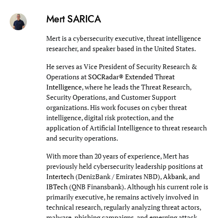
Mert SARICA
Mert is a cybersecurity executive, threat intelligence
researcher, and speaker based in the United States.
He serves as Vice President of Security Research &
Operations at
SOCRadar® Extended Threat
Intelligence
, where he leads the Threat Research,
Security Operations, and Customer Support
organizations. His work focuses on cyber threat
intelligence, digital risk protection, and the
application of Artificial Intelligence to threat research
and security operations.
With more than 20 years of experience, Mert has
previously held cybersecurity leadership positions at
Intertech
(DenizBank / Emirates NBD),
Akbank
, and
IBTech
(QNB Finansbank). Although his current role is
primarily executive, he remains actively involved in
technical research, regularly analyzing threat actors,
malware, phishing campaigns, and emerging attack