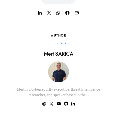
AUTHOR
Mert SARICA
Mert is a cybersecurity executive, threat intelligence
researcher, and speaker based in the…