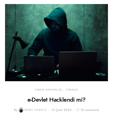
SİBER GÜVENLİK
TÜRKÇE
e-Devlet Hacklendi mi?
By
MERT SARICA
21 June 2023
10 comments