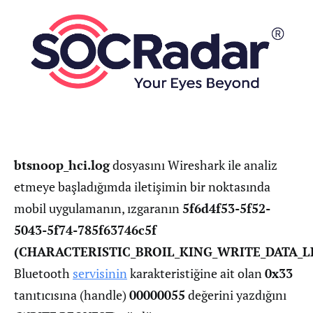
btsnoop_hci.log
dosyasını Wireshark ile analiz
etmeye başladığımda iletişimin bir noktasında
mobil uygulamanın, ızgaranın
5f6d4f53-5f52-
5043-5f74-785f63746c5f
(CHARACTERISTIC_BROIL_KING_WRITE_DATA_
Bluetooth
servisinin
karakteristiğine ait olan
0x33
tanıtıcısına (handle)
00000055
değerini yazdığını