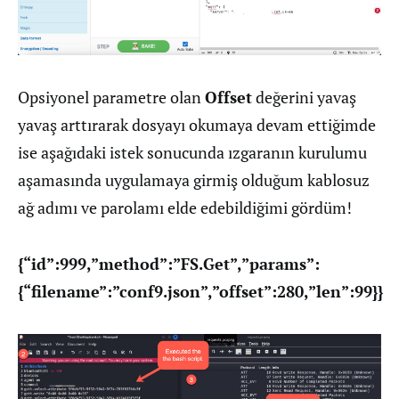
Opsiyonel parametre olan
Offset
değerini yavaş
yavaş arttırarak dosyayı okumaya devam ettiğimde
ise aşağıdaki istek sonucunda ızgaranın kurulumu
aşamasında uygulamaya girmiş olduğum kablosuz
ağ adımı ve parolamı elde edebildiğimi gördüm!
{“id”:999,”method”:”FS.Get”,”params”:
{“filename”:”conf9.json”,”offset”:280,”len”:99}}