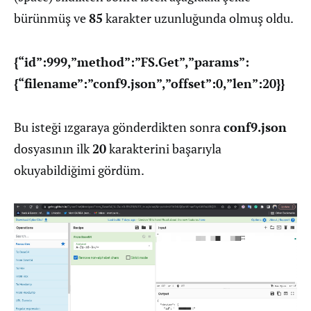
bürünmüş ve
85
karakter uzunluğunda olmuş oldu.
{“id”:999,”method”:”FS.Get”,”params”:
{“filename”:”conf9.json”,”offset”:0,”len”:20}}
Bu isteği ızgaraya gönderdikten sonra
conf9.json
dosyasının ilk
20
karakterini başarıyla
okuyabildiğimi gördüm.