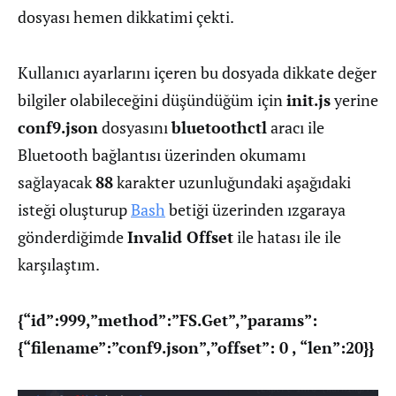
dosyası hemen dikkatimi çekti.
Kullanıcı ayarlarını içeren bu dosyada dikkate değer
bilgiler olabileceğini düşündüğüm için
init.js
yerine
conf9.json
dosyasını
bluetoothctl
aracı ile
Bluetooth bağlantısı üzerinden okumamı
sağlayacak
88
karakter uzunluğundaki aşağıdaki
isteği oluşturup
Bash
betiği üzerinden ızgaraya
gönderdiğimde
Invalid Offset
ile hatası ile ile
karşılaştım.
{“id”:999,”method”:”FS.Get”,”params”:
{“filename”:”conf9.json”,”offset”: 0 , “len”:20}}