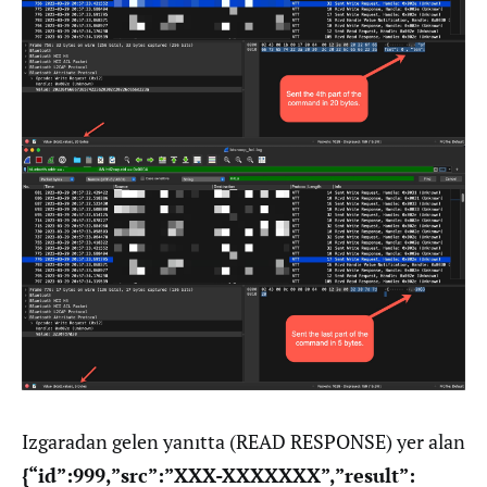
Izgaradan gelen yanıtta (READ RESPONSE) yer alan
{“id”:999,”src”:”XXX-XXXXXXX”,”result”: