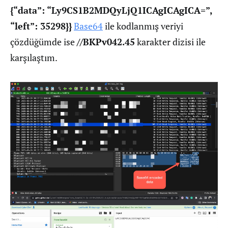
{“data”: “Ly9CS1B2MDQyLjQ1ICAgICAgICA=”,
“left”: 35298}}
Base64
ile kodlanmış veriyi
çözdüğümde ise
//BKPv042.45
karakter dizisi ile
karşılaştım.