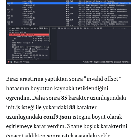
Biraz araştırma yaptıktan sonra “invalid offset”
hatasının boyuttan kaynaklı tetiklendiğini
öğrendim. Daha sonra
85
karakter uzunluğundaki
init.js isteği ile yukarıdaki
88
karakter
uzunluğundaki
conf9.json
isteğini boyut olarak
eşitlemeye karar verdim. 3 tane boşluk karakterini
(space) sildikten sonra istek aşağıdaki şekle