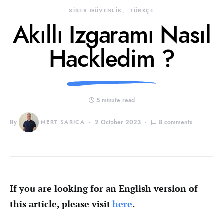
SİBER GÜVENLİK
TÜRKÇE
Akıllı Izgaramı Nasıl
Hackledim ?
5 minute read
By
MERT SARICA
2 October 2023
8 comments
If you are looking for an English version of
this article, please visit
here
.