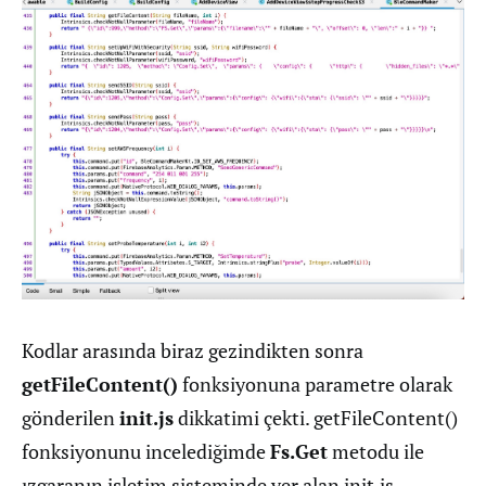
Kodlar arasında biraz gezindikten sonra
getFileContent()
fonksiyonuna parametre olarak
gönderilen
init.js
dikkatimi çekti. getFileContent()
fonksiyonunu incelediğimde
Fs.Get
metodu ile
ızgaranın işletim sisteminde yer alan init.js